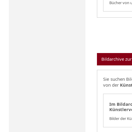
Bücher von u
Bildarchive zur
Sie suchen Bi
von der
Künst
Im Bildarc
Künstlerv
Bilder der K