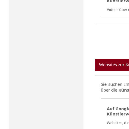
Künstlerv
Videos über 
Websites zur K
Sie suchen I
über die
Küns
Auf Google
Künstlerv
Websites, di