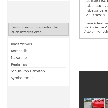
des italienis
– aber auch vo
insbesondere R
[Weiterlesen...
Dieser Artikel ba
Diese Kunststile könnten Sie
steht unter der
GN
auch interessieren
Autoren
verfügb
Klassizismus
Romantik
Nazarener
Realismus
Schule von Barbizon
Symbolismus