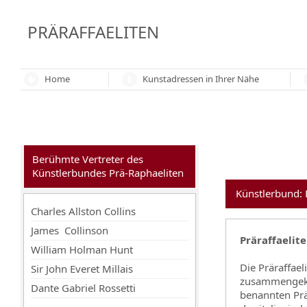
PRÄRAFFAELITEN
Home
Kunstadressen in Ihrer Nähe
Berühmte Vertreter des
Künstlerbundes Prä-Raphaeliten
Künstlerbund: P
Charles Allston Collins
James Collinson
Präraffaelit
William Holman Hunt
Die Präraffael
Sir John Everet Millais
zusammengeko
Dante Gabriel Rossetti
benannten Prär