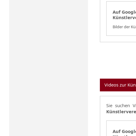
Auf Google
Künstlerv
Bilder der K
Videos zur Kün
Sie suchen 
Künstlervere
Auf Google