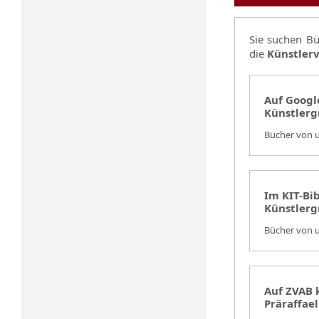
Sie suchen B
die
Künstlerv
Auf Googl
Künstlerg
Bücher von u
Im KIT-Bi
Künstlerg
Bücher von u
Auf ZVAB 
Präraffael