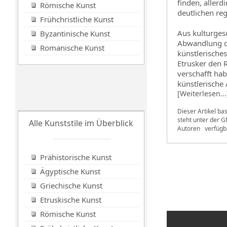
finden, aller
Römische Kunst
deutlichen re
Frühchristliche Kunst
Aus kulturgesc
Byzantinische Kunst
Abwandlung de
Romanische Kunst
künstlerisches
Etrusker den 
verschafft ha
künstlerische 
[Weiterlesen...
Dieser Artikel ba
steht unter der
GN
Alle Kunststile im Überblick
Autoren
verfügb
Prähistorische Kunst
Ägyptische Kunst
Griechische Kunst
Etruskische Kunst
Römische Kunst