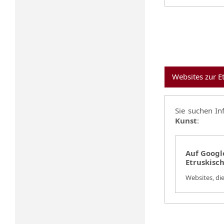
Websites zur E
Sie suchen I
Kunst
:
Auf Google
Etruskisc
Websites, di