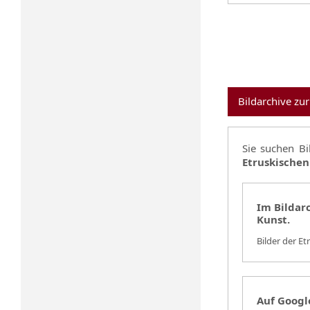
Bildarchive zu
Sie suchen B
Etruskischen
Im Bildarc
Kunst.
Bilder der E
Auf Google