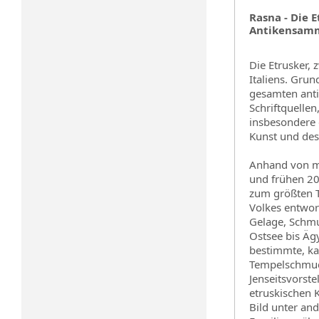
Rasna - Die 
Antikensamm
Die Etrusker, 
Italiens. Grun
gesamten anti
Schriftquelle
insbesondere
Kunst und des
Anhand von me
und frühen 2
zum größten T
Volkes entwor
Gelage, Schmu
Ostsee bis Ägy
bestimmte, ka
Tempelschmuc
Jenseitsvorst
etruskischen Ku
Bild unter an