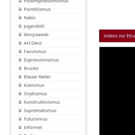
Postimpressionismus
Pointillismus
Nabis
Jugendstil
Worpswede
Videos zur Etr
Art Deco
Fauvismus
Expressionismus
Brücke
Blauer Reiter
Kubismus
Orphismus
Konstruktivismus
Suprematismus
Futurismus
Informel