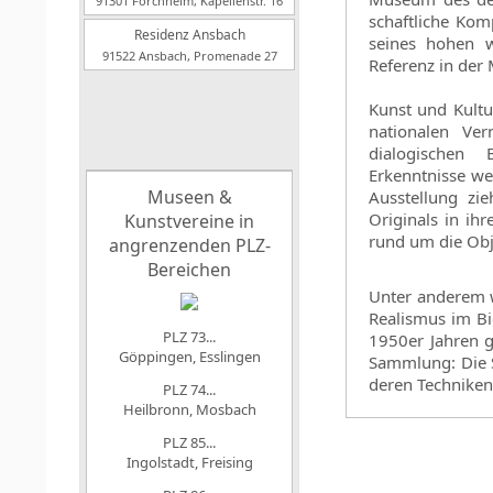
91301 Forchheim, Kapellenstr. 16
schaftliche Ko
Residenz Ansbach
seines hohen w
91522 Ansbach, Promenade 27
Referenz in der
Kunst und Kultu
nationalen Ve
dialogischen 
Erkenntnisse we
Museen &
Ausstellung zi
Originals in ih
Kunstvereine in
rund um die Obj
angrenzenden PLZ-
Bereichen
Unter anderem w
Realismus im Bi
PLZ 73...
1950er Jahren g
Göppingen, Esslingen
Sammlung: Die S
deren Techniken
PLZ 74...
Heilbronn, Mosbach
PLZ 85...
Ingolstadt, Freising