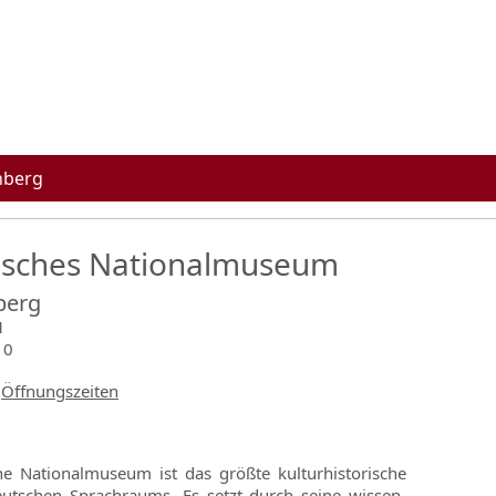
nberg
sches Nationalmuseum
berg
1
10
Öffnungszeiten
e Nationalmuseum ist das größte kulturhistorische
tschen Sprachraums. Es setzt durch seine wissen-