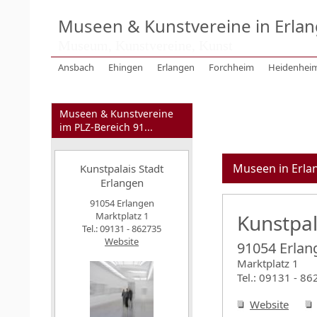
Museen & Kunstvereine in Erla
Museum, Kunstvereine, Kunst
Ansbach
Ehingen
Erlangen
Forchheim
Heidenhei
Museen & Kunstvereine
im PLZ-Bereich 91...
Museen in Erla
Kunstpalais Stadt
Erlangen
91054 Erlangen
Marktplatz 1
Kunstpal
Tel.: 09131 - 862735
Website
91054 Erlan
Marktplatz 1
Tel.: 09131 - 8
Website