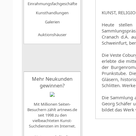
Einrahmungsfachgeschäfte
KUNST, RELIGI
Kunsthandlungen
Galerien
Heute stelle
Sammlungspräse
Auktionshäuser
Cranach d.Ä. a
Schweinfurt, be
Die Veste Cobur
erlebte die mit
der Burgenroman
Prunkstube. Die
Mehr Neukunden
Gläsern, histor
gewinnen?
Schlitten. Werk
Die Sammlung a
Georg Schäfer u
Mit Millionen Seiten-
bildet das Werk
Besuchern zählt artnews.de
seit 1998 zu den
vielbeachteten Kunst-
Suchdiensten im Internet.