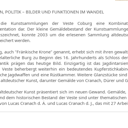
ON, POLITIK – BILDER UND FUNKTIONEN IM WANDEL
n die Kunstsammlungen der Veste Coburg eine Kombina
ntation dar. Der kleine Gemäldebestand der Kunstsammlunge
uszeichnet, konnte 2003 um die erlesenen Sammlung altdeuts
reichert werden.
g, auch "Fränkische Krone" genannt, erhebt sich mit ihren gewa
telalterliche Burg zu Beginn des 16. Jahrhunderts als Schloss d
tik prägen das heutige Bild. Einzigartig ist das Jagdintarsie
 Veste beherbergt weiterhin ein bedeutendes Kupferstichkabi
ische Jagdwaffen und eine Rüstkammer. Weitere Glanzstücke sind
e altdeutscher Kunst, darunter Gemälde von Cranach, Dürer und Gr
ltdeutscher Kunst präsentiert sich im neuen Gewand. Gemälde
nd dem historischen Bestand der Veste sind unter thematischen
 von Lucas Cranach d. Ä. und Lucas Cranach d. J., das mit 27 Arb