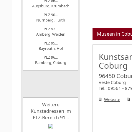
PLZ 86...
Augsburg, Krumbach
PLZ 90...
Nürnberg, Fürth
PLZ 92...
Museen in Cob
Amberg, Weiden
PLZ 95...
Bayreuth, Hof
Kunst
PLZ 96...
Bamberg, Coburg
Coburg
96450 Cobu
Veste Coburg
Tel.: 09561 - 87
Website
Weitere
Kunstadressen im
PLZ-Bereich 91...