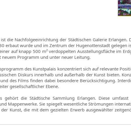
ist die Nachfolgeeinrichtung der Städtischen Galerie Erlangen. D
30 erbaut wurde und im Zentrum der Hugenottenstadt gelegen i
 einer auf knapp 500 m² verdoppelten Ausstellungsfläche im Erd
it neuem Programm und unter neuer Leitung.
sprogramm des Kunstpalais konzentriert sich auf relevante Positi
ssischen Diskurs innerhalb und außerhalb der Kunst bieten. Konze
 und des Films finden dabei besondere Berücksichtigung. Interd
eiter gesellschaftlicher Ebene.
s gehört die Städtische Sammlung Erlangen. Diese umfasst 
und Mappenwerke. Sie spiegelt wesentliche Strömungen internati
 der Kunst, die mit dem gezielten Erwerb ausgewählter zeitgenö