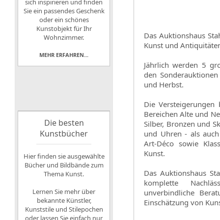
sich inspirieren und finden
Sie ein passendes Geschenk
oder ein schönes
Kunstobjekt für Ihr
Das Auktionshaus Stahl
Wohnzimmer.
Kunst und Antiquitäte
MEHR ERFAHREN...
Jährlich werden 5 gro
den Sonderauktionen 
und Herbst.
Die Versteigerungen 
Bereichen Alte und Ne
Die besten
Silber, Bronzen und S
Kunstbücher
und Uhren - als auc
Art-Déco sowie Klas
Kunst.
Hier finden sie ausgewählte
Bücher und Bildbände zum
Das Auktionshaus Sta
Thema Kunst.
komplette Nachläs
Lernen Sie mehr über
unverbindliche Bera
bekannte Künstler,
Einschätzung von Kuns
Kunststile und Stilepochen
oder lassen Sie einfach nur