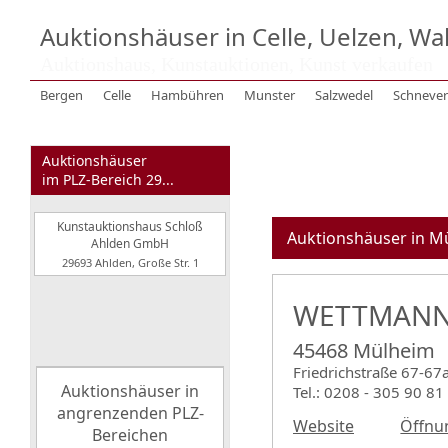
Auktionshäuser in Celle, Uelzen, W
Auktionshaus, Kunstauktionen, Kunst verkaufen
Bergen
Celle
Hambühren
Munster
Salzwedel
Schneve
Auktionshäuser
im PLZ-Bereich 29...
Kunstauktionshaus Schloß
Auktionshäuser in M
Ahlden GmbH
29693 Ahlden, Große Str. 1
WETTMANN 
45468 Mülheim
Friedrichstraße 67-67
Auktionshäuser in
Tel.: 0208 - 305 90 81
angrenzenden PLZ-
Website
Öffnu
Bereichen