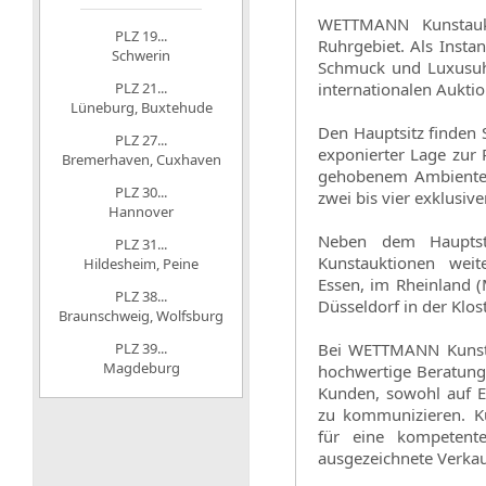
WETTMANN Kunstaukt
PLZ 19...
Ruhrgebiet. Als Insta
Schwerin
Schmuck und Luxusuhr
PLZ 21...
internationalen Auktio
Lüneburg, Buxtehude
Den Hauptsitz finden S
PLZ 27...
exponierter Lage zur
Bremerhaven, Cuxhaven
gehobenem Ambiente a
PLZ 30...
zwei bis vier exklusi
Hannover
Neben dem Hauptst
PLZ 31...
Kunstauktionen weit
Hildesheim, Peine
Essen, im Rheinland 
PLZ 38...
Düsseldorf in der Klos
Braunschweig, Wolfsburg
PLZ 39...
Bei WETTMANN Kunsta
Magdeburg
hochwertige Beratung g
Kunden, sowohl auf Ei
zu kommunizieren. K
für eine kompetente
ausgezeichnete Verkau