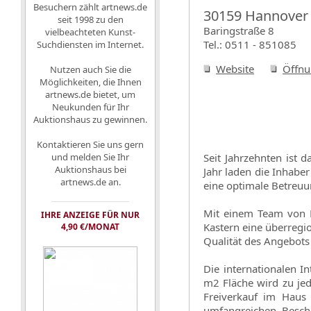
Besuchern zählt artnews.de
30159 Hannover
seit 1998 zu den
Baringstraße 8
vielbeachteten Kunst-
Tel.: 0511 - 851085
Suchdiensten im Internet.
Website
Öffnu
Nutzen auch Sie die
Möglichkeiten, die Ihnen
artnews.de bietet, um
Neukunden für Ihr
Auktionshaus zu gewinnen.
Kontaktieren Sie uns gern
und melden Sie Ihr
Seit Jahrzehnten ist 
Auktionshaus bei
Jahr laden die Inhabe
artnews.de an.
eine optimale Betreuun
Mit einem Team von K
IHRE ANZEIGE FÜR NUR
Kastern eine überregi
4,90 €/MONAT
Qualität des Angebots
Die internationalen 
m2 Fläche wird zu je
Freiverkauf im Haus 
umfangreichen Besch