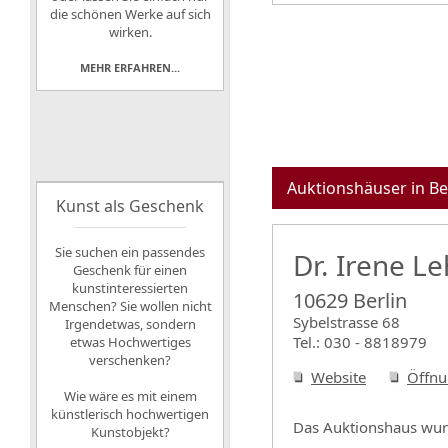
die schönen Werke auf sich
wirken.
MEHR ERFAHREN...
Auktionshäuser in Be
Kunst als Geschenk
Sie suchen ein passendes
Dr. Irene L
Geschenk für einen
kunstinteressierten
10629 Berlin
Menschen? Sie wollen nicht
Sybelstrasse 68
Irgendetwas, sondern
Tel.: 030 - 8818979
etwas Hochwertiges
verschenken?
Website
Öffnu
Wie wäre es mit einem
künstlerisch hochwertigen
Das Auktionshaus wurd
Kunstobjekt?