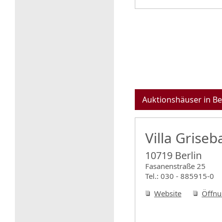
Auktionshäuser in Be
Villa Grise
10719 Berlin
Fasanenstraße 25
Tel.: 030 - 885915-0
Website
Öffnu