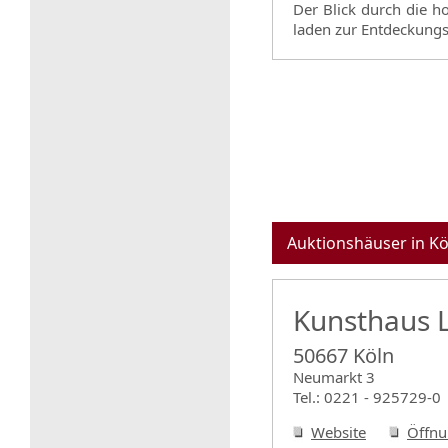
Der Blick durch die 
laden zur Entdeckungst
Auktionshäuser in Kö
Kunsthaus 
50667 Köln
Neumarkt 3
Tel.: 0221 - 925729-0
Website
Öffnu