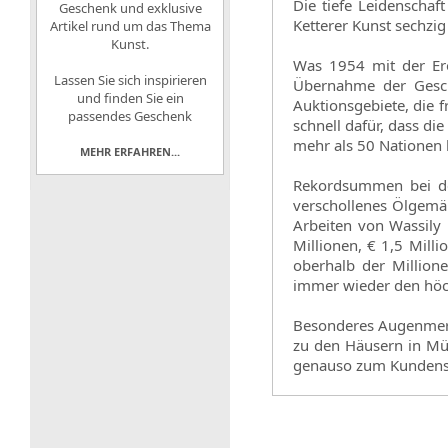
Die tiefe Leidenschaf
Geschenk und exklusive
Ketterer Kunst sechz
Artikel rund um das Thema
Kunst.
Was 1954 mit der Erö
Lassen Sie sich inspirieren
Übernahme der Geschä
und finden Sie ein
Auktionsgebiete, die 
passendes Geschenk
schnell dafür, dass d
mehr als 50 Nationen b
MEHR ERFAHREN...
Rekordsummen bei den
verschollenes Ölgemäl
Arbeiten von Wassily
Millionen, € 1,5 Mill
oberhalb der Million
immer wieder den höch
Besonderes Augenmerk 
zu den Häusern in Mü
genauso zum Kundense