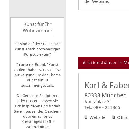
der Website.
Kunst für Ihr
Wohnzimmer
Sie sind auf der Suche nach
künstlerisch hochwertigen
Kunstobjekten?
Auktionshäuser in 
In unserer Rubrik "Kunst
kaufen" haben wir exklusive
Artikel rund um das Thema
Kunst für Sie
Karl & Fabe
zusammengestellt.
80333 München
Ob Gemälde, Skulpturen
oder Poster - Lassen Sie
Amiraplatz 3
sich inspirieren und finden
Tel.: 089 - 221865
Sie ein passendes Geschenk
oder ein schönes
Website
Öffnu
Kunstobjekt für Ihr
Wohnzimmer.