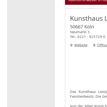
Kunsthaus 
50667 Köln
Neumarkt 3
Tel.: 0221 - 925729-0
Website
Öffnu
Das Kunsthaus Lempe
Familienbesitz. Die G
Von der Alten Kunst b