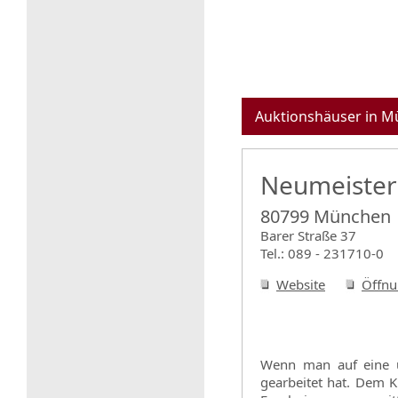
Auktionshäuser in 
Neumeister
80799 München
Barer Straße 37
Tel.: 089 - 231710-0
Website
Öffnu
Wenn man auf eine üb
gearbeitet hat. Dem K