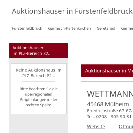
Auktionshäuser in Fürstenfeldbruc
Auktionshaus, Kunstauktionen, Kunst verkaufen
Fürstenfeldbruck
Garmisch-Partenkirchen
Geretsried
Germe
Auktionshäuser
im PLZ-Bereich 82...
Keine Auktionshaus im
Auktionshäuser in M
PLZ-Bereich 82...
Bitte beachten Sie die
WETTMANN 
überregionalen
Empfehlungen in der
45468 Mülheim
rechten Spalte.
Friedrichstraße 67-67
Tel.: 0208 - 305 90 81
Website
Öffnu