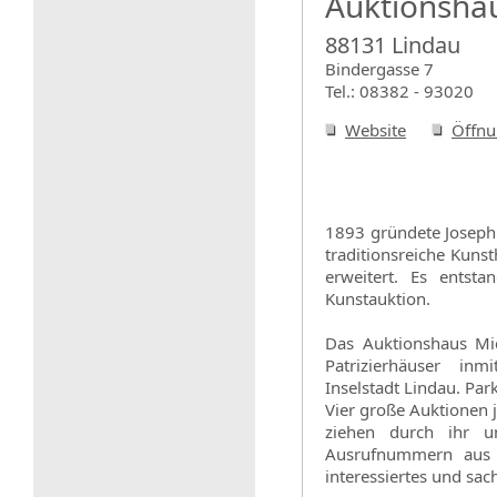
Auktionshau
88131 Lindau
Bindergasse 7
Tel.: 08382 - 93020
Website
Öffnu
1893 gründete Joseph 
traditionsreiche Kun
erweitert. Es entsta
Kunstauktion.
Das Auktionshaus Mic
Patrizierhäuser inm
Inselstadt Lindau. Par
Vier große Auktionen 
ziehen durch ihr u
Ausrufnummern aus 
interessiertes und sa