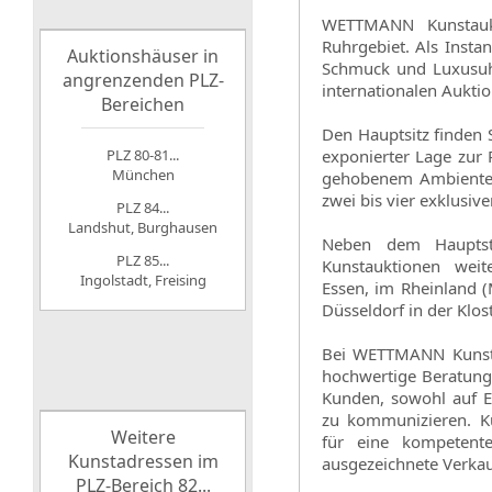
WETTMANN Kunstaukt
Ruhrgebiet. Als Insta
Auktionshäuser in
Schmuck und Luxusuhr
angrenzenden PLZ-
internationalen Auktio
Bereichen
Den Hauptsitz finden S
PLZ 80-81...
exponierter Lage zur
München
gehobenem Ambiente a
zwei bis vier exklusi
PLZ 84...
Landshut, Burghausen
Neben dem Hauptst
PLZ 85...
Kunstauktionen weit
Ingolstadt, Freising
Essen, im Rheinland 
Düsseldorf in der Klos
Bei WETTMANN Kunsta
hochwertige Beratung g
Kunden, sowohl auf Ei
zu kommunizieren. K
Weitere
für eine kompetente
Kunstadressen im
ausgezeichnete Verkau
PLZ-Bereich 82...