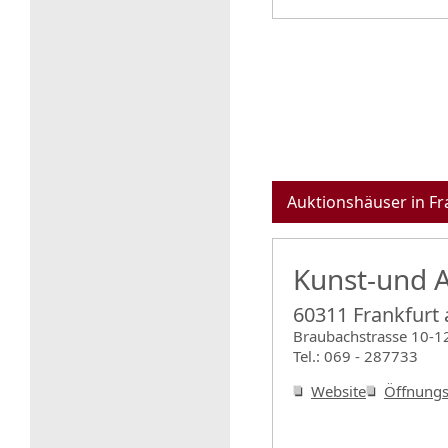
Auktionshäuser in Fr
Kunst-und A
60311 Frankfurt
Braubachstrasse 10-1
Tel.: 069 - 287733
Website
Öffnungs