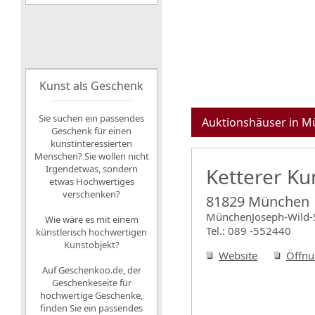
Kunst als Geschenk
Sie suchen ein passendes
Auktionshäuser in 
Geschenk für einen
kunstinteressierten
Menschen? Sie wollen nicht
Irgendetwas, sondern
Ketterer Ku
etwas Hochwertiges
verschenken?
81829 München
MünchenJoseph-Wild-S
Wie wäre es mit einem
Tel.: 089 -552440
künstlerisch hochwertigen
Kunstobjekt?
Website
Öffnu
Auf
Geschenkoo.de, der
Geschenkeseite für
hochwertige Geschenke
,
finden Sie ein passendes