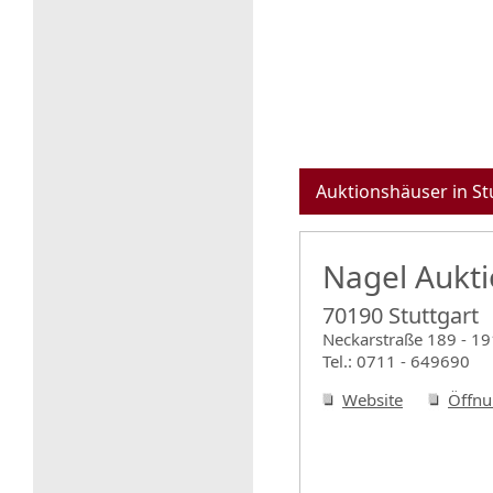
Auktionshäuser in St
Nagel Aukt
70190 Stuttgart
Neckarstraße 189 - 19
Tel.: 0711 - 649690
Website
Öffnu