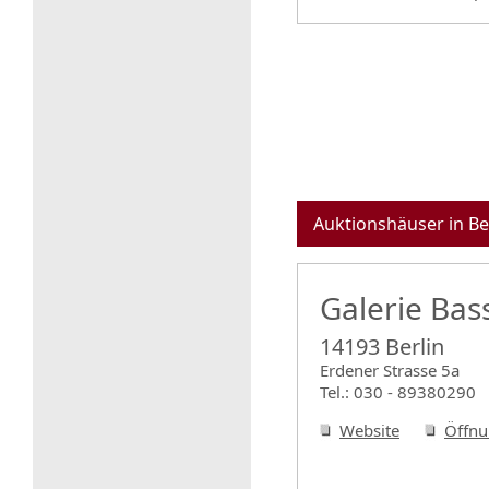
Auktionshäuser in Be
Galerie Ba
14193 Berlin
Erdener Strasse 5a
Tel.: 030 - 89380290
Website
Öffnu