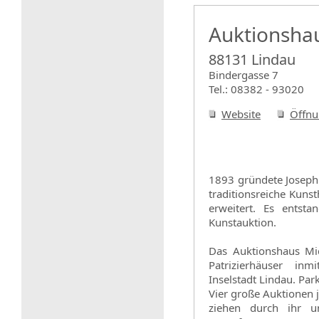
Auktionshau
88131 Lindau
Bindergasse 7
Tel.: 08382 - 93020
Website
Öffnu
1893 gründete Joseph 
traditionsreiche Kun
erweitert. Es entsta
Kunstauktion.
Das Auktionshaus Mic
Patrizierhäuser inm
Inselstadt Lindau. Par
Vier große Auktionen 
ziehen durch ihr u