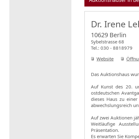
Auktionshäuser in Be
Dr. Irene L
10629 Berlin
Sybelstrasse 68
Tel.: 030 - 8818979
Website
Öffnu
Das Auktionshaus wurd
Auf Kunst des 20. un
ostdeutschen Avantgar
dieses Haus zu einer
abwechslungsreich unt
Auf zwei Auktionen jäh
Weitläufige Ausste
Präsentation.
Es erwarten Sie Kompe