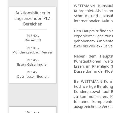
WETTMANN Kunstaukt
Ruhrgebiet. Als Insta
Auktionshäuser in
Schmuck und Luxusuhr
angrenzenden PLZ-
internationalen Auktio
Bereichen
Den Hauptsitz finden S
PLZ 40...
exponierter Lage zur
Düsseldorf
gehobenem Ambiente a
zwei bis vier exklusi
PLZ 41...
Mönchengladbach, Viersen
Neben dem Hauptst
PLZ 45...
Kunstauktionen weit
Essen, Gelsenkirchen
Essen, im Rheinland 
Düsseldorf in der Klos
PLZ 46...
Oberhausen, Bocholt
Bei WETTMANN Kunsta
hochwertige Beratung g
Kunden, sowohl auf Ei
zu kommunizieren. K
für eine kompetente
ausgezeichnete Verkau
Weitere