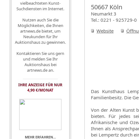
vielbeachteten Kunst-
50667 Köln
Suchdiensten im Internet.
Neumarkt 3
Tel.: 0221 - 925729-0
Nutzen auch Sie die
Möglichkeiten, die Ihnen
Website
Öffnu
artnews.de bietet, um
Neukunden für Ihr
Auktionshaus zu gewinnen.
Kontaktieren Sie uns gern
und melden Sie Ihr
Auktionshaus bei
artnews.de an.
IHRE ANZEIGE FÜR NUR
4,90 €/MONAT
Das Kunsthaus Lempe
Familienbesitz. Die G
Von der Alten Kunst b
bieten. Für jedes se
Afrikanische und Oze
Ihnen als Ansprechpar
bei Lempertz durch ei
MEHR ERFAHREN...