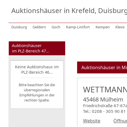
Auktionshäuser in Krefeld, Duisbur
Auktionshaus, Kunstauktionen, Kunst verkaufen
Duisburg
Geldern
Goch
Kamp-Lintfort
Kempen
Kleve
Auktionshäuser
im PLZ-Bereich 47...
Keine Auktionshaus im
Auktionshäuser in M
PLZ-Bereich 46...
Bitte beachten Sie die
WETTMANN 
überregionalen
Empfehlungen in der
45468 Mülheim
rechten Spalte.
Friedrichstraße 67-67
Tel.: 0208 - 305 90 81
Website
Öffnu