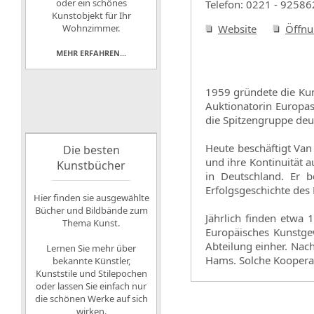
oder ein schönes
Telefon: 0221 - 92586
Kunstobjekt für Ihr
Wohnzimmer.
Website
Öffnu
MEHR ERFAHREN...
1959 gründete die Kun
Auktionatorin Europas
die Spitzengruppe deu
Heute beschäftigt Va
Die besten
und ihre Kontinuität 
Kunstbücher
in Deutschland. Er b
Erfolgsgeschichte des
Hier finden sie ausgewählte
Bücher und Bildbände zum
Jährlich finden etwa 
Thema Kunst.
Europäisches Kunstge
Abteilung einher. Nac
Lernen Sie mehr über
Hams. Solche Koopera
bekannte Künstler,
Kunststile und Stilepochen
oder lassen Sie einfach nur
die schönen Werke auf sich
wirken.