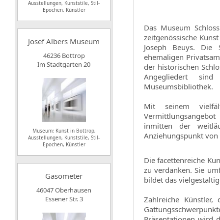
Ausstellungen, Kunststile, Stil-
Epochen, Künstler
Das Museum Schloss
zeitgenössische Kunst
Josef Albers Museum
Joseph Beuys. Die
46236 Bottrop
ehemaligen Privatsam
Im Stadtgarten 20
der historischen Schl
Angegliedert si
Museumsbibliothek.
Mit seinem vielfäl
Vermittlungsangebo
inmitten der weitl
Museum: Kunst in Bottrop,
Anziehungspunkt von 
Ausstellungen, Kunststile, Stil-
Epochen, Künstler
Die facettenreiche Ku
zu verdanken. Sie um
Gasometer
bildet das vielgestalt
46047 Oberhausen
Essener Str. 3
Zahlreiche Künstler
Gattungsschwerpunkte
Präsentationen wird 