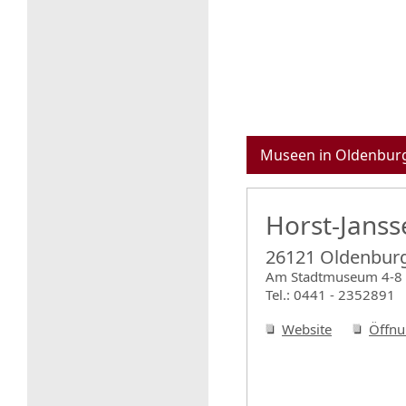
Museen in Oldenbur
Horst-Jans
26121 Oldenbur
Am Stadtmuseum 4-8
Tel.: 0441 - 2352891
Website
Öffnu