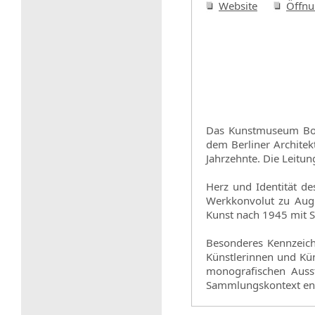
Website
Öffnu
Das Kunstmuseum Bon
dem Berliner Archite
Jahrzehnte. Die Leitun
Herz und Identität 
Werkkonvolut zu Aug
Kunst nach 1945 mit S
Besonderes Kennzeich
Künstlerinnen und Kü
monografischen Ausst
Sammlungskontext ent