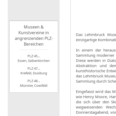
Museen &
Kunstvereine in
Das Lehmbruck Museu
angrenzenden PLZ-
einzigartige Kombinat
Bereichen
In einem der heraus
Sammlung moderner Sk
PLZ 45...
Diese werden in Dial
Essen, Gelsenkirchen
Abstraktion und de
PLZ 47...
kunsthistorische Entw
Krefeld, Duisburg
das Lehmbruck Museum
PLZ 48...
Sammlung durch Schen
Münster, Coesfeld
Eingefasst wird das 
wie Henry Moore, Han
die sich über den Sk
wegweisenden Wechs
Donnerstagabend, vor 