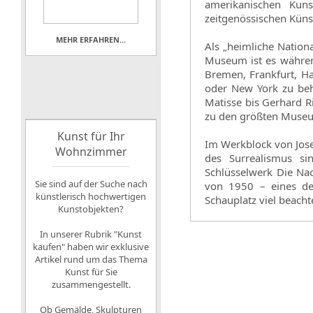
amerikanischen Kun
zeitgenössischen Küns
MEHR ERFAHREN...
Als „heimliche Natio
Museum ist es währen
Bremen, Frankfurt, H
oder New York zu beh
Matisse bis Gerhard R
zu den größten Museu
Kunst für Ihr
Im Werkblock von Jose
Wohnzimmer
des Surrealismus s
Schlüsselwerk Die Na
Sie sind auf der Suche nach
von 1950 – eines de
künstlerisch hochwertigen
Schauplatz viel beach
Kunstobjekten?
In unserer Rubrik "Kunst
kaufen" haben wir exklusive
Artikel rund um das Thema
Kunst für Sie
zusammengestellt.
Ob Gemälde, Skulpturen