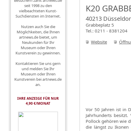
Besuchern zählt artnews.de
K20 GRABB
seit 1998 zu den
vielbeachteten Kunst-
Suchdiensten im Internet.
40213 Düsseldor
Grabbeplatz 5
Nutzen auch Sie die
Tel.: 0211 - 8381204
Möglichkeiten, die Ihnen
artnews.de bietet, um
Website
Öffnu
Neukunden für Ihr
Museum oder Ihren
Kunstverein zu gewinnen.
Kontaktieren Sie uns gern
und melden Sie Ihr
Museum oder Ihren
Kunstverein bei artnews.de
an.
IHRE ANZEIGE FÜR NUR
4,90 €/MONAT
Vor 50 Jahren ist in
Jahrhunderts besitzt
Pollock gehören wie d
die längst zu Ikonen