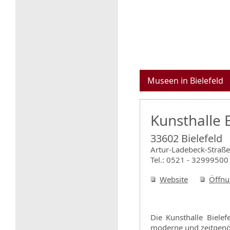
Museen in Bielefeld
Kunsthalle B
33602 Bielefeld
Artur-Ladebeck-Straße
Tel.: 0521 - 32999500
Website
Öffnu
Die Kunsthalle Biele
moderne und zeitgenö