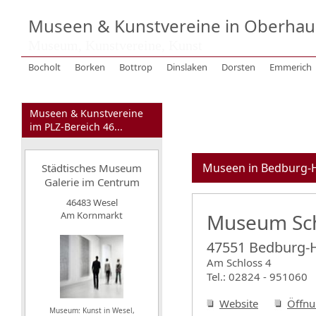
Museen & Kunstvereine in Oberhaus
Museum, Kunstvereine, Kunst
Bocholt
Borken
Bottrop
Dinslaken
Dorsten
Emmerich
Museen & Kunstvereine
im PLZ-Bereich 46...
Museen in Bedburg-
Städtisches Museum
Galerie im Centrum
46483 Wesel
Am Kornmarkt
Museum Sch
47551 Bedburg-
Am Schloss 4
Tel.: 02824 - 951060
Website
Öffnu
Museum: Kunst in Wesel,