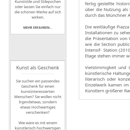
Kunststile und Stilepochen
fertig gestellte hist
oder lassen Sie einfach nur
über die Nutzung al
die schönen Werke auf sich
durch das Münchner Ar
wirken.
Die weitläufige Piaz
MEHR ERFAHREN...
Installationen zu seh
die Präsentation von 
wie die Section publ
Intensif- Station (2
Etage stehen immer wi
Kunst als Geschenk
Vielstimmigkeit und 
künstlerische Haltung
literarisch oder konz
Sie suchen ein passendes
Einzelwerk kamen im 
Geschenk für einen
Künstlern größerer R
kunstinteressierten
Menschen? Sie wollen nicht
Irgendetwas, sondern
etwas Hochwertiges
verschenken?
Wie wäre es mit einem
künstlerisch hochwertigen