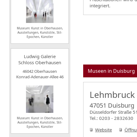
integriert.
Museum: Kunst in Oberhausen,
Ausstellungen, Kunststile, Stil-
Epochen, Künstler
Ludwig Galerie
Schloss Oberhausen
Museen in Duisburg
46042 Oberhausen
Konrad-Adenauer-Allee 46
Lehmbruck
47051 Duisburg
Düsseldorfer Straße 5
Tel.: 0203 - 2832630
Museum: Kunst in Oberhausen,
Ausstellungen, Kunststile, Stil-
Epochen, Künstler
Website
Öffnu